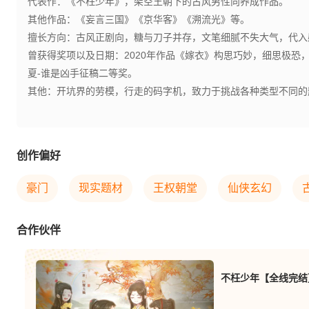
代表作：《不枉少年》，架空王朝下的古风男性向养成作品。
其他作品：《妄言三国》《京华客》《溯流光》等。
擅长方向：古风正剧向，糖与刀子并存，文笔细腻不失大气，代入
曾获得奖项以及日期：2020年作品《嫁衣》构思巧妙，细思极
夏-谁是凶手征稿二等奖。
其他：开坑界的劳模，行走的码字机，致力于挑战各种类型不同的
创作偏好
豪门
现实题材
王权朝堂
仙侠玄幻
合作伙伴
不枉少年【全线完结