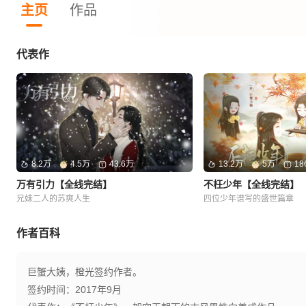
主页
作品
代表作
8.2万
4.5万
43.6万
13.2万
5万
18
万有引力【全线完结】
不枉少年【全线完结】
兄妹二人的苏爽人生
四位少年谱写的盛世篇章
作者百科
巨蟹大姨，橙光签约作者。
签约时间：2017年9月