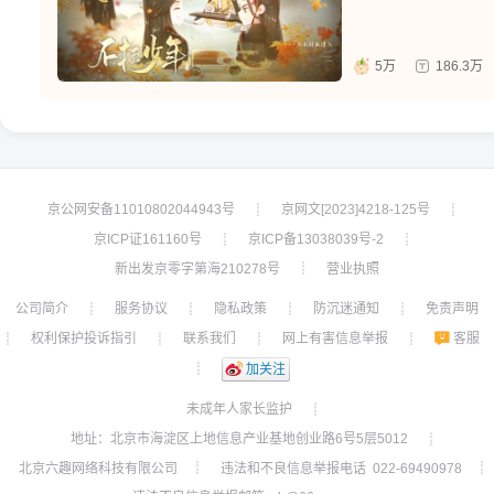
5万
186.3万
京公网安备11010802044943号
京网文[2023]4218-125号
┊
┊
京ICP证161160号
京ICP备13038039号-2
┊
┊
新出发京零字第海210278号
营业执照
┊
公司简介
服务协议
隐私政策
防沉迷通知
免责声明
┊
┊
┊
┊
权利保护投诉指引
联系我们
网上有害信息举报
客服
┊
┊
┊
┊
┊
加关注
未成年人家长监护
┊
地址：北京市海淀区上地信息产业基地创业路6号5层5012
┊
北京六趣网络科技有限公司
违法和不良信息举报电话 022-69490978
┊
┊