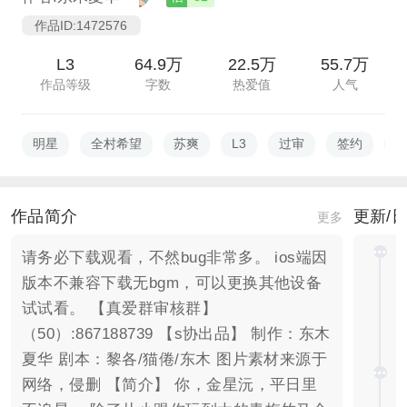
作品ID:1472576
L3
64.9万
22.5万
55.7万
作品等级
字数
热爱值
人气
明星
全村希望
苏爽
L3
过审
签约
B
作品简介
更新/
更多
请务必下载观看，不然bug非常多。 ios端因
版本不兼容下载无bgm，可以更换其他设备
试试看。 【真爱群审核群】
（50）:867188739 【s协出品】 制作：东木
夏华 剧本：黎各/猫倦/东木 图片素材来源于
网络，侵删 【简介】 你，金星沅，平日里