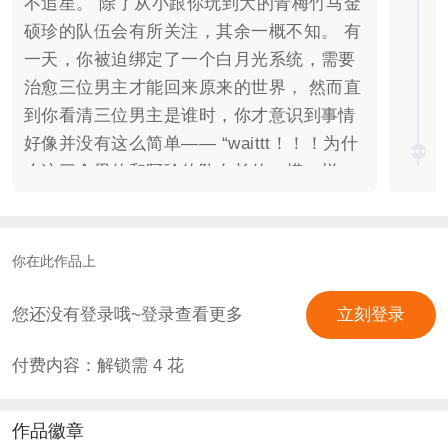
不追星。 除了从小跟你玩到大的青梅竹马金
硕珍的队伍会有所关注，其余一概不知。 有
一天，你被迫绑定了一个白月光系统，需要
治愈三位男主才能回来原来的世界， 然而直
到你看清三位男主是谁时，你才意识到事情
好像并没有这么简单—— “waittt！！！为什
么这三个男的和阿珍的队友长的一模一样
——” 系统不管不顾，将你安排的明明白
白。 第一世，你秉持着陪伴是最长情的告白
的原则，陪着被丢弃在孤儿院的金泰亨从小
你在此作品上
到大， 经历了种种之后好不容易卸下了他的
心防——系统眼巴巴的等着你完成任务，于
您还没有登录哦~登录查看更多
立刻登录
是立马小手一点， 你身患绝症，命不久矣，
付费内容：解锁需
4
花
被迫跑路了。 第二世，作为钢铁直女，你依
旧坚信着陪伴就是最长情的告白， 历经了千
辛万苦陪着落魄音乐天才闵玧其从低谷到辉
作品徽章