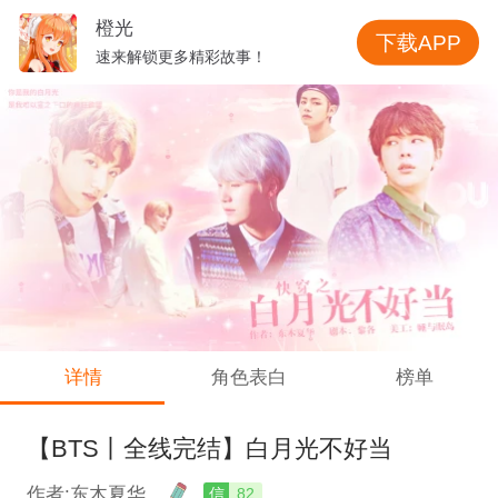
橙光
下载APP
速来解锁更多精彩故事！
详情
角色表白
榜单
【BTS丨全线完结】白月光不好当
作者:东木夏华
信
82