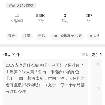
作品ID:1438393
L1
8396
0
287
作品等级
字数
鲜花
人气
现代
校园
穿越
2019全橙高考-萌新
动人情感
作品简介
更新/
更多
2019应该是什么颜色呢？中国红？果汁红？
山崖黄？秋天黄？你自己来选自己的颜色
吧！ （由于想法太多，时间不够，蓝色和绿
色有点敷衍凑合吧） （提示：每一个结局都
有对应条件）