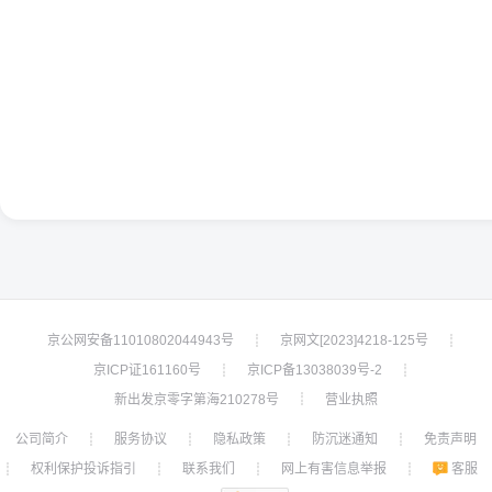
京公网安备11010802044943号
京网文[2023]4218-125号
┊
┊
京ICP证161160号
京ICP备13038039号-2
┊
┊
新出发京零字第海210278号
营业执照
┊
公司简介
服务协议
隐私政策
防沉迷通知
免责声明
┊
┊
┊
┊
权利保护投诉指引
联系我们
网上有害信息举报
客服
┊
┊
┊
┊