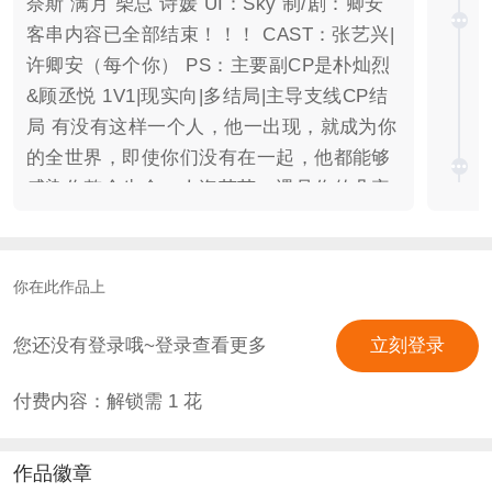
奈斯 满月 柴总 诗媛 UI：Sky 制/剧：卿安
客串内容已全部结束！！！ CAST：张艺兴|
许卿安（每个你） PS：主要副CP是朴灿烈
&顾丞悦 1V1|现实向|多结局|主导支线CP结
局 有没有这样一个人，他一出现，就成为你
的全世界，即使你们没有在一起，他都能够
感染你整个生命，人海茫茫，遇见你的几率
是千万分之一，若遇见你的幸运是千分之
一，万分感激。 ——没有人比我自己更了解
我自己，也没有人懂我为什么会对不切实际
你在此作品上
的现实死心塌地，你可否明白，你是我努力
成长蜕变成为强者的全部理由。 ——没有人
您还没有登录哦~登录查看更多
立刻登录
比你更能了解我的苦乐，也没有人懂我为什
付费内容：解锁需
1
花
么会对一份承诺和陪伴痴心绝对，你可曾知
道，你是我在这名利浮华纷扰世界的最大慰
藉。 ——对不起…在你最需要我的时候，我
作品徽章