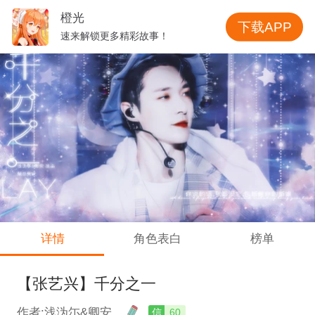
橙光
下载APP
速来解锁更多精彩故事！
详情
角色表白
榜单
【张艺兴】千分之一
作者:浅沩尓&卿安
信
60