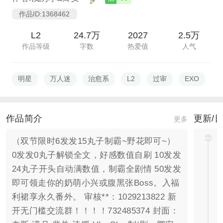
作品ID:1368462
L2
24.7万
2027
2.5万
作品等级
字数
热爱值
人气
明星
万人迷
治愈系
L2
过审
EXO
作品简介
更新/
更多
（双节限时6发发15丸子制霸~野花即可~）
0发发0丸子解锁全文，好感数值自刷 10发发
24丸子开头自动满数值，制霸全剧情 50发发
即可领走你的奶萌小兴或腹黑张Boss。入福
利裙享永久番外。 审核**：1029213822 新
开无门槛交流群！！！！732485374 封面：