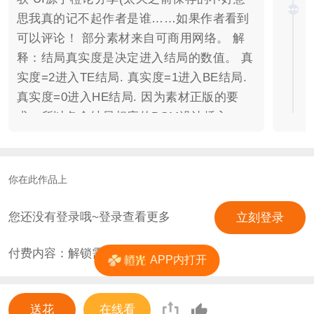
思我真的记不起作者是谁……如果作者看到
可以评论！ 部分素材来自可商用网络。 解
释：结局真实度是决定进入结局的数值。 真
实度=2进入TE结局. 真实度=1进入BE结局.
真实度=0进入HE结局. 因为素材正版的要
求，所以各个结局相应的BGM没法插入。
各位小可爱可以自行查找收听！点击就可以
啦！ 也许不是很相应，但是很努力地在表现
了……文笔硬伤。 TE——《有心人》 BE
你在此作品上
——《清醒纪》 HE——《似是故人来》 声
明：游戏中部分文段源于网络. 已在
您还没有登录哦~登录查看更多
立刻登录
LOFTER作出汇总。 关于橙光游戏《鱼水之
付费内容：解锁需
0
花
交》所摘用的网络文段汇总 望周知。 另：
APP内打开
我真的很高冷。 以上。 望你喜欢。
送花
在线看