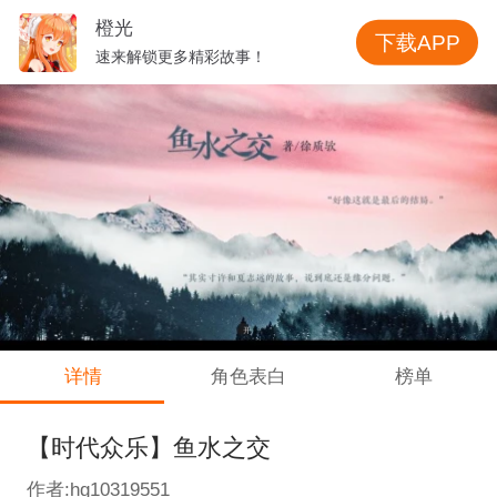
橙光
下载APP
速来解锁更多精彩故事！
详情
角色表白
榜单
【时代众乐】鱼水之交
作者:hg10319551