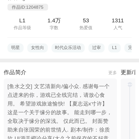
作品ID:1204875
L1
1.4万
53
1311
作品等级
字数
热爱值
人气
明星
女性向
时代众乐活动
过审
L1
完结
作品简介
更新/
更多
[鱼水之交] 文艺清新向/偏小众. 感谢每一个
点进来的你，游戏已全线完结，请放心食
用。 希望游戏旅途愉快! 【夏志远x寸许】
这是一个关于缘分的故事。 能走到哪一步，
全取决于缘分的深浅。 仅此而已。 封面赞
助来自张国荣的前世情人. 剧本/制作：徐质
欤 UI源于橙论分享(太久之前保存的不好意