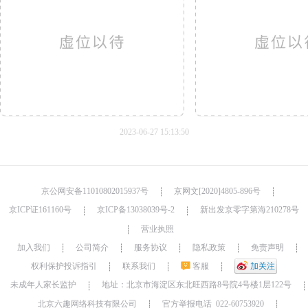
2023-06-27 15:13:50
京公网安备11010802015937号
京网文[2020]4805-896号
┊
┊
京ICP证161160号
京ICP备13038039号-2
新出发京零字第海210278号
┊
┊
营业执照
┊
加入我们
公司简介
服务协议
隐私政策
免责声明
┊
┊
┊
┊
┊
权利保护投诉指引
联系我们
客服
加关注
┊
┊
┊
未成年人家长监护
地址：北京市海淀区东北旺西路8号院4号楼1层122号
┊
┊
北京六趣网络科技有限公司
官方举报电话 022-60753920
┊
┊