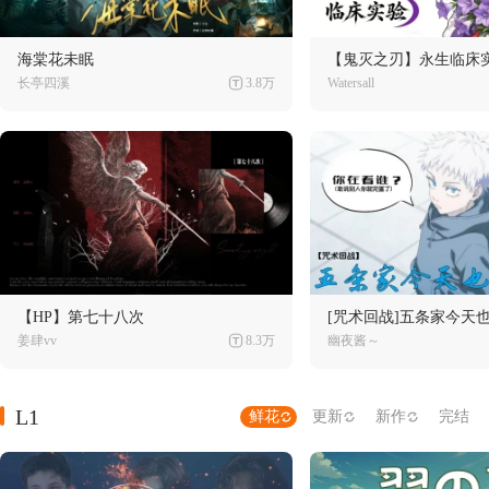
海棠花未眠
【鬼灭之刃】永生临床
长亭四溪
3.8万
Watersall
【HP】第七十八次
[咒术回战]五条家今天
姜肆vv
8.3万
幽夜酱～
L1
鲜花
更新
新作
完结