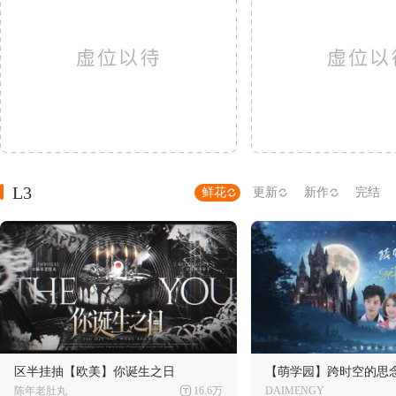
L3
鲜花
更新
新作
完结
区半挂抽【欧美】你诞生之日
【萌学园】跨时空的思
陈年老肚丸
16.6万
DAIMENGY