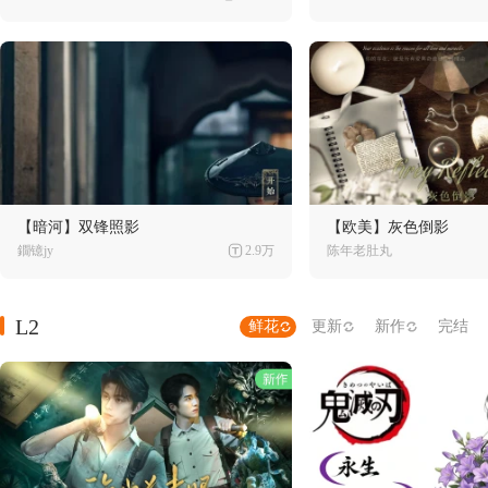
【暗河】双锋照影
【欧美】灰色倒影
鐗镱jy
2.9万
陈年老肚丸
L2
鲜花
更新
新作
完结