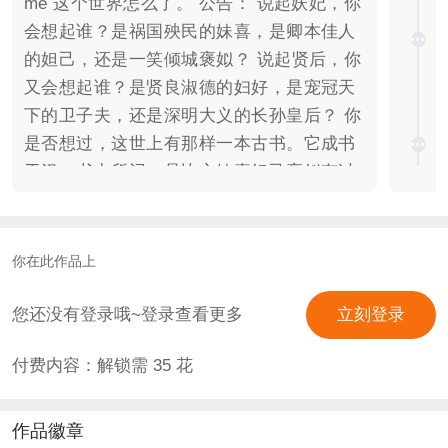
me 这个世界怎么了。 公告： 说起妖妃，你
会想起谁？是祸国殃民的妹喜，是卿本佳人
的妲己，还是一笑倾城褒姒？ 说起贤后，你
又会想起谁？是贤良淑德的妇好，是宠冠天
下的卫子夫，还是深明大义的长孙皇后？ 你
是否想过，这世上有那样一本古书。它成书
于汉，书中所记，是比之妹喜妲己褒姒有过
之而无不及的妖孽，是比之妇好卫子夫长孙
皇后更贤明的女子。而那些耀眼动人的故
事，不仅仅是故事，更是一段被遗忘的历
你在此作品上
史。 我们称它为——沧海遗珠。 故事改编
于古籍名著《列女传·孽嬖传》。这是真·古
您还没有登录哦~登录查看更多
立刻登录
籍，全篇文言文版本——可自行度娘。 中华
付费内容：解锁需
35
花
文化博大精深，从古至今，多少文学典故，
或因读之晦涩，或因典故复杂，或因历史久
远而被束之高阁，甚至于，还有不少至今尚
作品徽章