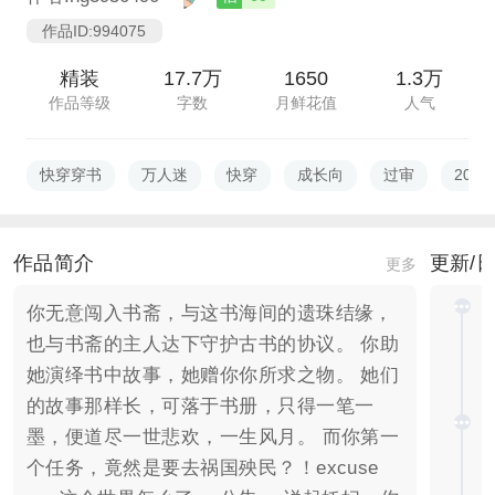
作品ID:994075
精装
17.7万
1650
1.3万
作品等级
字数
月鲜花值
人气
快穿穿书
万人迷
快穿
成长向
过审
201
作品简介
更新/
更多
你无意闯入书斋，与这书海间的遗珠结缘，
也与书斋的主人达下守护古书的协议。 你助
她演绎书中故事，她赠你你所求之物。 她们
的故事那样长，可落于书册，只得一笔一
墨，便道尽一世悲欢，一生风月。 而你第一
个任务，竟然是要去祸国殃民？！excuse