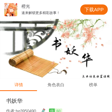
橙光
下载APP
速来解锁更多精彩故事！
详情
角色表白
榜单
书妖华
作者:hg3950490
信
60