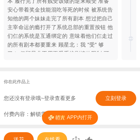
本 履行完了所有贱受该做的逆来顺受 准备
安心带着奖金技能混吃等死的时候 被系统告
知他的两个妹妹走完了所有剧本 想过把自己
主宰命运的瘾打开了系统总部的重置按钮 他
们仨的系统是互通绑定的 意味着他们仨走过
的所有剧本都要重来 顾星北：我 "受" 够
了！ 但顾星北不用再受系统剧情的限制 可
以随心所欲地把NPC玩弄于鼓掌中 于是顾星
北毫不犹豫地选择了…… 等等，还是犹豫
了…… 毕竟不管是前渣后乖的 还是一直温
你在此作品上
柔体贴的 确实很难选啊 暂定五个剧本世
界： 剧本一：总裁的替身情人（现代都市）
您还没有登录哦~登录查看更多
立刻登录
剧本二：校霸的备胎跟班（现代校园） 剧本
付费内容：解锁需
25
花
三：太子的傻缺弟弟（古风皇权） 剧本四：
APP内打开
王爷的便宜男妻（古风后宅） 剧本五：影帝
的毁容金主（现代ABO） 【版权信息】 剧
送花
在线看