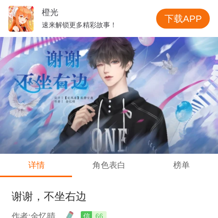
橙光
下载APP
速来解锁更多精彩故事！
详情
角色表白
榜单
谢谢，不坐右边
作者:金忆晴
信
66