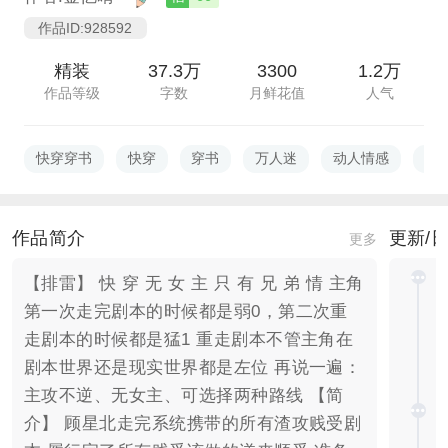
作品ID:928592
精装
37.3万
3300
1.2万
作品等级
字数
月鲜花值
人气
快穿穿书
快穿
穿书
万人迷
动人情感
攻
作品简介
更新/
更多
【排雷】 快 穿 无 女 主 只 有 兄 弟 情 主角
第一次走完剧本的时候都是弱0，第二次重
走剧本的时候都是猛1 重走剧本不管主角在
剧本世界还是现实世界都是左位 再说一遍：
主攻不逆、无女主、可选择两种路线 【简
介】 顾星北走完系统携带的所有渣攻贱受剧