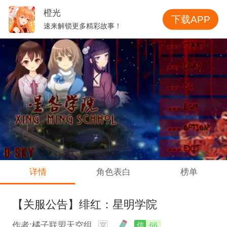
橙光
下载APP
速来解锁更多精彩故事！
详情
角色表白
榜单
【关服公告】绯红：星明学院
作者:橘子联盟天空组
信
66