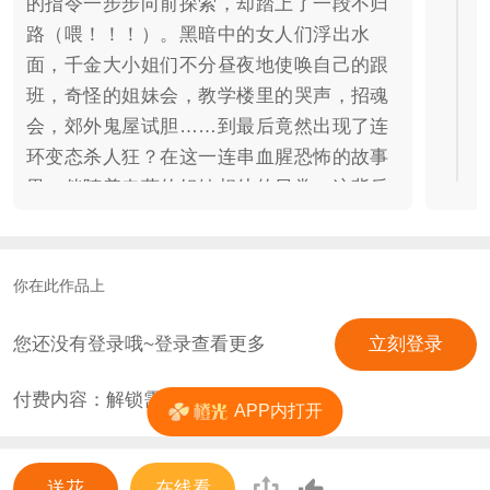
的指令一步步向前探索，却踏上了一段不归
路（喂！！！）。黑暗中的女人们浮出水
面，千金大小姐们不分昼夜地使唤自己的跟
班，奇怪的姐妹会，教学楼里的哭声，招魂
会，郊外鬼屋试胆……到最后竟然出现了连
环变态杀人狂？在这一连串血腥恐怖的故事
里，伴随着奇葩的姐妹相处的日常，这背后
到底隐藏着怎样的真相呢？难道在中二的姐
妹会中真的隐藏着神秘令人寒气透骨的恐怖
秘密吗……树林中，卑微的扫地妈的诡异微
你在此作品上
笑代表着什么？ 陆双奈与姐妹们在星夜下发
誓：“我们发誓，一定要查明出这些事件背后
您还没有登录哦~登录查看更多
立刻登录
的凶手，不能让死去的姐妹们永世沉睡在这
付费内容：解锁需
0
花
宿怨中！” 星空为证，永不背离 “呐，你说，
APP内打开
我们姐妹会永不分离吗？”泣血的自白，实在
耐人寻味 作者呓语：这次的作品灵感来源于
送花
在线看