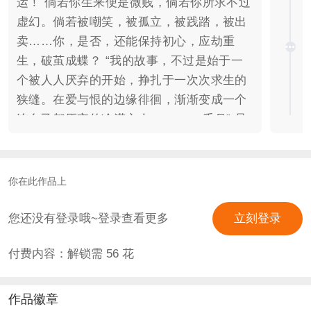
运！ 倘若你生来便是微贱，倘若你所求不过
虚幻。倘若被嘲笑，被孤立，被践踏，被出
卖……你，是否，还能保持初心，应劫重
生，破茧成蝶？ “我的故事，不过是始于一
个被人人厌弃的开始，挣扎于一次次求生的
狭缝。在爱与恨的边缘徘徊，渐渐变成一个
连自己都厌弃的冷漠之人…… ——千月” 是
不是，我们最终都会变成那个令自己讨厌的
样子？ 是不是，无论我们怎样挣扎，都逃不
脱命定的残局？ 原是，那残局名叫定局。既
你在此作品上
是定局，又岂是外力可改…… “天道使然，
每一个活在其下的，无论是人，是灵，还是
您还没有登录哦~登录查看更多
立刻登录
魔，皆要俯首帖耳，顺从为之。若有想要跳
付费内容：解锁需
56
花
出这辖制的，都将会被无足轻重地拂去，抑
或是抹去…… ——叶明煜” 天道吗？命运
吗？辖制吗？ 不！我偏不要这既定的命运！
作品徽章