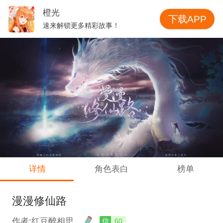
橙光
下载APP
速来解锁更多精彩故事！
详情
角色表白
榜单
漫漫修仙路
作者:红豆醉相思
信
60