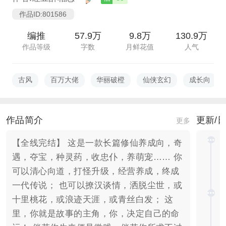
作品ID:801586
编推
57.9万
9.8万
130.9万
作品等级
字数
月鲜花值
人气
古风
百万大佬
华丽破橙
仙侠玄幻
成长向
作品简介
更新/
更多
【全线完结】 这是一款长篇修仙养成向，奇
遇，夺宝，种灵药，收忠仆，养萌宠…… 你
可以清心向道，打怪升级，经营养成，终成
一代传说； 也可以撩汉谈情，洒脱尘世，或
十里桃花，或浪迹天涯，或青丝白发； 这
里，你就是故事的主角，你，决定自己的命