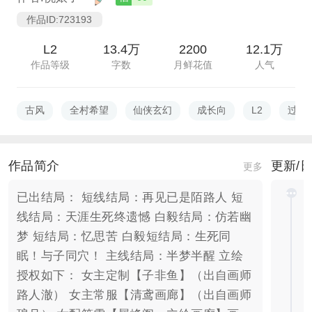
作品ID:723193
L2
13.4万
2200
12.1万
作品等级
字数
月鲜花值
人气
古风
全村希望
仙侠玄幻
成长向
L2
过审
作品简介
更新/
更多
已出结局： 短线结局：再见已是陌路人 短
线结局：天涯生死终遗憾 白毅结局：仿若幽
梦 短结局：忆思苦 白毅短结局：生死同
眠！与子同穴！ 主线结局：半梦半醒 立绘
授权如下： 女主定制【子非鱼】（出自画师
路人澈） 女主常服【清鸢画廊】（出自画师