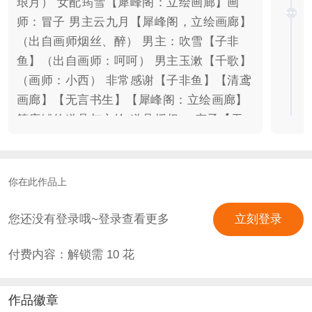
琅月） 女配筠雪【犀峰阁：立绘画廊】画
师：冒子 男主云九月【犀峰阁，立绘画廊】
（出自画师烟丝、醉） 男主：吹雪【子非
鱼】（出自画师：呵呵） 男主玉漱【千歌】
（画师：小西） 非常感谢【子非鱼】【清鸢
画廊】【无言书生】【犀峰阁：立绘画廊】
等店铺的道具与立绘 道具授权： 帘子【无
言书生】画师：妮妮 【喵样年华】画师：苁
蓉 画师：葉葉 画师：赤鸢君 【沉吟至今】
画师：阿容 画师：银苍雪 剧情简介： 花
你在此作品上
耀：丫头当真不记得本王了吗？ 告诉你，我
绝不允许你忘记我，绝不.... 花未眠：小
您还没有登录哦~登录查看更多
立刻登录
想，比起独享你 我更希望看到你每天都快快
付费内容：解锁需
10
花
乐乐 如此，我心愿足矣 姬魅漓：不准笑听
到没有，而且我看起来一点也不好笑不是
吗？ 陌离殇：难道朕堂堂一国之君还不足以
作品徽章