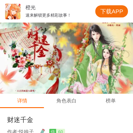
橙光
下载APP
速来解锁更多精彩故事！
详情
角色表白
榜单
财迷千金
作者:悦娘子
信
60