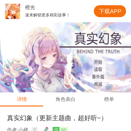
橙光
下载APP
速来解锁更多精彩故事！
详情
角色表白
榜单
真实幻象（更新主题曲，超好听~）
作者:小楼
信
60