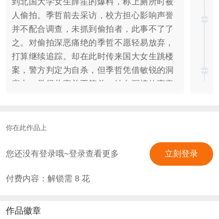
到北国大学女生薛笙的爆料，称上厕所时被
人偷拍。季哲前去采访，校方担心影响声誉
并不配合调查，未抓到偷拍者，此事不了了
之。对偷拍深恶痛绝的季哲不愿轻易放弃，
打算继续追踪。却在此时传来国大女生跳楼
案，警方判定为自杀，但季哲凭借敏锐的洞
察力，觉得此事并不简单，她在深挖故事真
相的同时，意外唤醒了潜藏多年的超能力。
季哲使用超能力，找出了令人痛心的自杀真
相。就在此时，国大又传来死讯，这次的死
你在此作品上
者是国大校花…… 【版权信息】 作品素材
全部来自橙光素材库 CG绘制：雁行疏、
您还没有登录哦~登录查看更多
立刻登录
magic、 【联系作者】 微博：文小楼、雁行
付费内容：解锁需
8
花
疏 QQ群：255966941 【主题曲歌词】 如浮
叶飘摇在深色的海上 向远处遥望 无尽汹涌
的浪 扑面而来的绝望 原本在人生的广阔舞
作品徽章