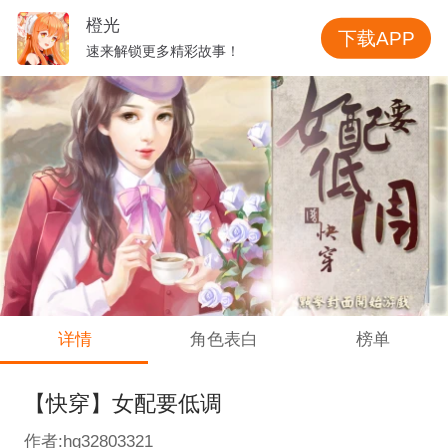
橙光
下载APP
速来解锁更多精彩故事！
详情
角色表白
榜单
【快穿】女配要低调
作者:hg32803321