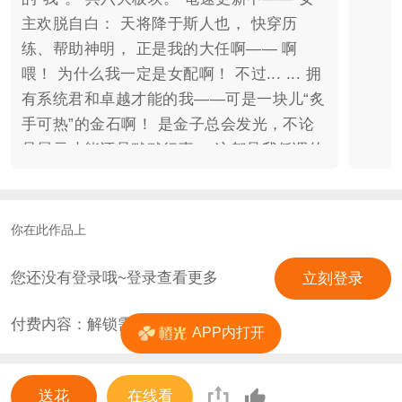
主欢脱自白： 天将降于斯人也， 快穿历
练、帮助神明， 正是我的大任啊—— 啊
喂！ 为什么我一定是女配啊！ 不过... ... 拥
有系统君和卓越才能的我——可是一块儿“炙
手可热”的金石啊！ 是金子总会发光，不论
是展示才能还是默默行事， 这都是我低调的
体现啊。 咳咳，别夸我，身为女配，咱要低
调。 ----------------------------------------------
----------------------------------------------------
你在此作品上
---------
您还没有登录哦~登录查看更多
立刻登录
付费内容：解锁需
0
花
APP内打开
送花
在线看