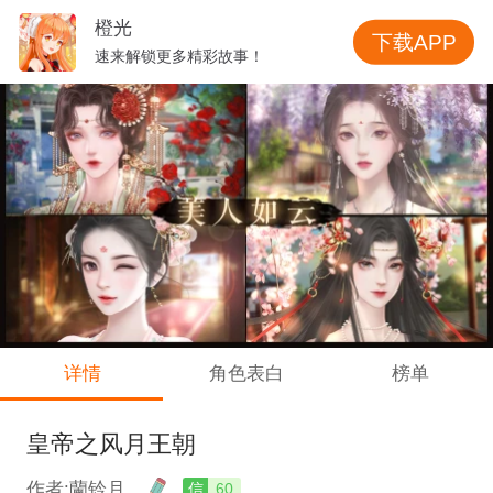
橙光
下载APP
速来解锁更多精彩故事！
详情
角色表白
榜单
皇帝之风月王朝
作者:蘭铃月
信
60