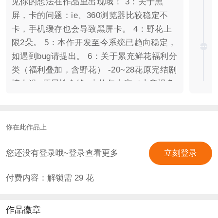
见你的想法在作品里出现哦！ 3：关于黑
屏，卡的问题：ie、360浏览器比较稳定不
卡，手机缓存也会导致黑屏卡。 4：野花上
限2朵。 5：本作开发至今系统已趋向稳定，
如遇到bug请提出。 6：关于累充鲜花福利分
类（福利叠加，含野花） -20~28花原完结剧
情人设+原属性金钱+大礼包内容（上帝视角
&剧情）+素材库立绘+无任何改动。 -29花
（60丸子）解锁新男主立绘（三套衣服）
+解锁授权妃立绘+自由切换新旧版本+额外
你在此作品上
解锁东西两宫合计10间配殿。 -68花（140丸
子）额外解锁人物番外+隐藏支线剧情+部分
您还没有登录哦~登录查看更多
立刻登录
妃子换装+男主大衣柜+额外第二页皇子界面
付费内容：解锁需
29
花
（18个皇子有立绘）。 -188花（400丸子）
解锁无限属性+更多后妃换装+全部男主立绘
+解锁【限定妃子】+解锁【更多宫殿】4宫
作品徽章