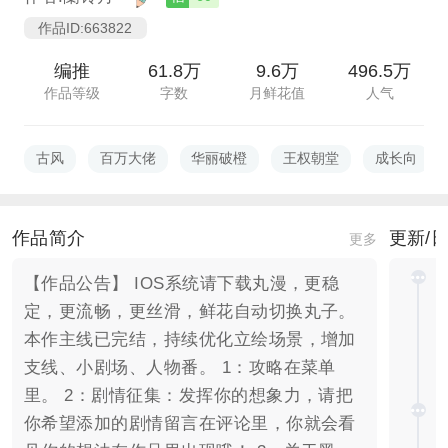
作品ID:663822
编推
61.8万
9.6万
496.5万
作品等级
字数
月鲜花值
人气
古风
百万大佬
华丽破橙
王权朝堂
成长向
作品简介
更新/
更多
【作品公告】 IOS系统请下载丸漫，更稳
定，更流畅，更丝滑，鲜花自动切换丸子。
本作主线已完结，持续优化立绘场景，增加
支线、小剧场、人物番。 1：攻略在菜单
里。 2：剧情征集：发挥你的想象力，请把
你希望添加的剧情留言在评论里，你就会看