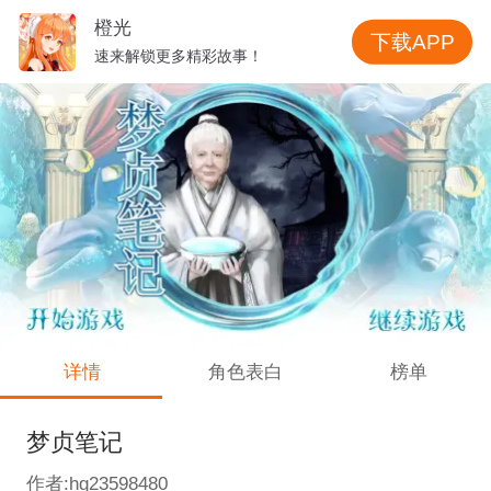
橙光
下载APP
速来解锁更多精彩故事！
详情
角色表白
榜单
梦贞笔记
作者:hg23598480