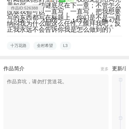
竟如何，一切谜底尽在下一章；不管怎么
作品ID:526388
改版我都可以一直写，一直写，把我想要
写的东西都写在标题上，你们是不是一直
L3
11.9万
14.5万
66.4万
纳闷我为什么能这么任性？膜拜我吧，反
作品等级
字数
鲜花
人气
正我永远不会告诉你我是怎么做到的）
十万花路
全村希望
L3
作品简介
更新/
更多
作品弃坑，请勿打赏送花。