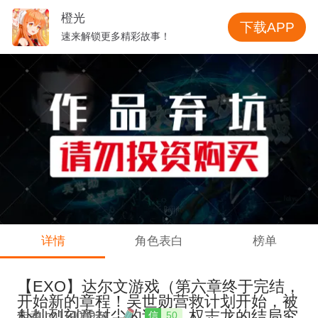
橙光
下载APP
速来解锁更多精彩故事！
详情
角色表白
榜单
【EXO】达尔文游戏（第六章终于完结，
开始新的章程！吴世勋营救计划开始，被
朴灿烈刻意封尘的过去，权志龙的结局究
作者:hg11408924
信
50