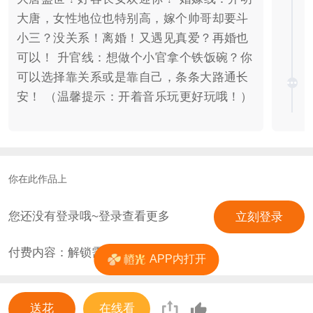
大唐，女性地位也特别高，嫁个帅哥却要斗
小三？没关系！离婚！又遇见真爱？再婚也
可以！ 升官线：想做个小官拿个铁饭碗？你
可以选择靠关系或是靠自己，条条大路通长
安！ （温馨提示：开着音乐玩更好玩哦！）
————————————————————————
感谢大家任何和作品有关的评论，点赞，收
藏，送花~ （广告党，你明白那种满心欢喜
看评论时发现是广告的失望心情吗，所以广
你在此作品上
告一概会删） 我的其他作品：女主的修炼手
册【古风搞笑】
您还没有登录哦~登录查看更多
立刻登录
https://www.66rpg.com/game/462056
付费内容：解锁需
2
花
————————————————————————
APP内打开
历史资料更正： 唐朝官员的服饰是三品以上
官员用紫色，五品以绯色，六品、七品为绿
送花
在线看
色，八品、九品为青色，庶人用白色，同时