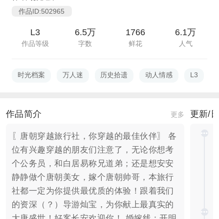
作品ID:502965
L3
6.5万
1766
6.1万
作品等级
字数
鲜花
人气
时光档案
万人迷
历史拾遗
动人情感
L3
作品简介
更新/
更多
〖唐朝穿越旅行社，你穿越的最佳伙伴〗 各
位有兴趣穿越的朋友们注意了，无论你想考
个公务员，和白居易称兄道弟；还是想安安
静静做个唐朝美女，嫁个唐朝帅哥，本旅行
社都一定为你提供最优质的体验！跟着我们
的资深（？）导游灿宝，为你献上最真实的
大唐盛世！好客长安欢迎你！ 婚嫁线：开明