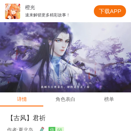
橙光
下载APP
速来解锁更多精彩故事！
详情
角色表白
榜单
【古风】君祈
作者:夏北岛
信
68