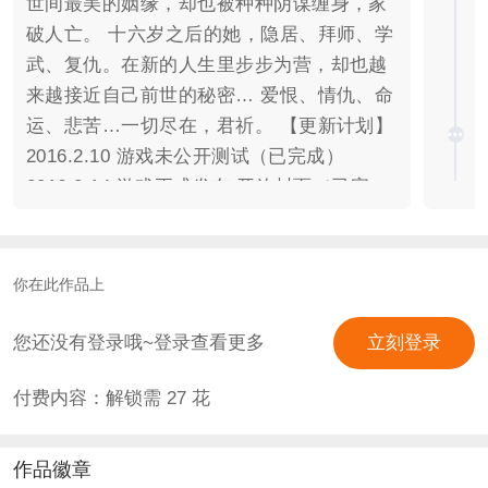
世间最美的姻缘，却也被种种阴谋缠身，家
破人亡。 十六岁之后的她，隐居、拜师、学
武、复仇。在新的人生里步步为营，却也越
来越接近自己前世的秘密… 爱恨、情仇、命
运、悲苦…一切尽在，君祈。 【更新计划】
2016.2.10 游戏未公开测试（已完成）
2016.2.14 游戏正式发布 开放封面（已完
成） 2016.2.21 更新OP（已完成）
2016.4.10 过审（已完成） 2016.6.10 开启
养成（已完成） 2016.10.8 第一章结束 养成
你在此作品上
前四年结束（已完成） 2016.11.26 第二章
结束 养成四到八年结束（已完成）
您还没有登录哦~登录查看更多
立刻登录
2017.2.25 第三章结束 养成八到十二年结束
付费内容：解锁需
27
花
2017.3.30 第四章结束 养成十二到十六年结
束 2017.4.30 第五章结束 **阶段一
2017.5.30 第六章结束 **阶段二 2017.6.30
作品徽章