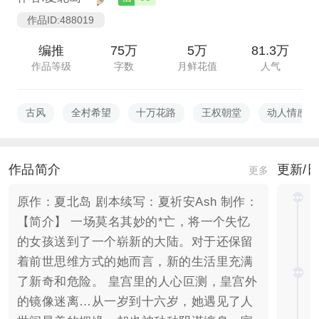
作品ID:488019
编推
75万
5万
81.3万
作品等级
字数
月鲜花值
人气
古风
全村希望
十万花路
王权朝堂
动人情感
作品简介
更新/
更多
原作：夏北岛 剧本续写：夏祈安Ash 制作：
【简介】 一场莫名其妙的*亡，将一个失忆
的女孩送到了一个崭新的大陆。对于还保留
着前世思维方式的她而言，新的生活里充满
了新奇和危险。 皇宫里的人心叵测，皇宫外
的镜像迷离…从一岁到十六岁，她遇见了人