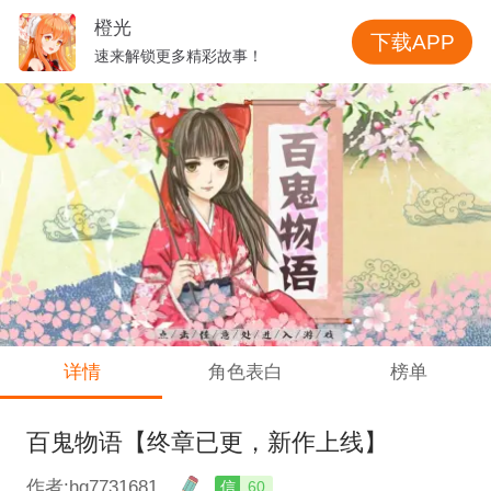
橙光
下载APP
速来解锁更多精彩故事！
详情
角色表白
榜单
百鬼物语【终章已更，新作上线】
作者:hg7731681
信
60