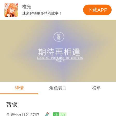
橙光
下载APP
速来解锁更多精彩故事！
详情
角色表白
榜单
暂锁
作者:hg11213767
信
60