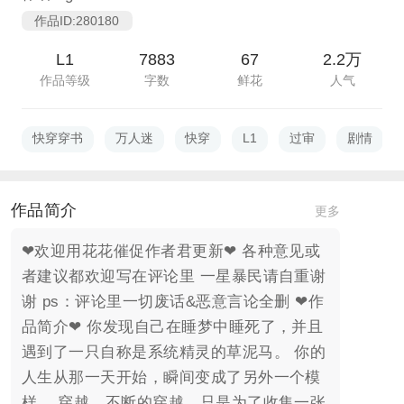
作品ID:280180
L1
7883
67
2.2万
作品等级
字数
鲜花
人气
快穿穿书
万人迷
快穿
L1
过审
剧情
作品简介
更多
❤欢迎用花花催促作者君更新❤ 各种意见或
者建议都欢迎写在评论里 一星暴民请自重谢
谢 ps：评论里一切废话&恶意言论全删 ❤作
品简介❤ 你发现自己在睡梦中睡死了，并且
遇到了一只自称是系统精灵的草泥马。 你的
人生从那一天开始，瞬间变成了另外一个模
样。 穿越，不断的穿越，只是为了收集一张