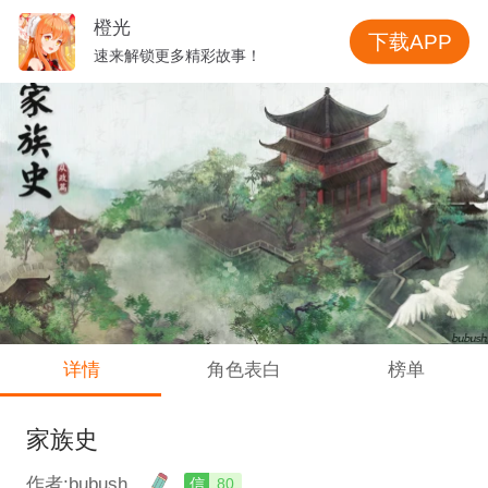
橙光
下载APP
速来解锁更多精彩故事！
详情
角色表白
榜单
家族史
作者:bubush
信
80