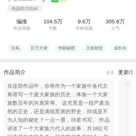
作品ID:21514
编推
104.5万
9.6万
305.8万
作品等级
字数
月鲜花值
人气
古风
百万大佬
华丽破橙
王权朝堂
成长向
作品简介
更新/
更多
在这部作品中，你将作为一个家族中各代主
角谱写一个庞大家族的历史，体验一个大家
族数百年的兴衰荣辱。 这究竟是一段严肃浩
然的正史，还是满纸荒唐的野史，抑或是不
为人知的秘史？一点一墨，待君书写。 作品
讲述了一个大家族六代人的故事，共18位可