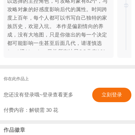
以选择的主控角色，可攻略对象有82个，与
攻略对象的好感度影响后代的属性。时间跨
度上百年，每个人都可以书写自己独特的家
族历史，欢迎入坑。 本作是偏剧情向的养
成，没有大地图，只是你做出的每一个决定
都可能影响一生甚至后面几代，请谨慎选
(cun)择(dang)。 目前所有结局CG共有131
张。每个可攻略对象都至少有一个感情结局
和CG。大结局有47个。（表白卡是当年还
没上限的时候设置的，可以集齐全家福！）
你在此作品上
注意事项： 1.每个结婚对象的好感度很重
要，会影响下一代的属性。 2.后代的属性等
您还没有登录哦~登录查看更多
立刻登录
级有五个：特等，甲等，乙等，丙等，丁
付费内容：解锁需
30
花
等。 3.每一代的家族繁荣度要到一定数值才
能继续下去，否则会提前没落。家族繁荣度
获得方法：升职，传宗接代，奇遇等。 4.游
作品徽章