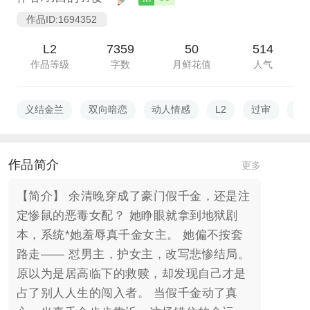
作品ID:1694352
L2
7359
50
514
作品等级
字数
月鲜花值
人气
义结金兰
双向暗恋
动人情感
L2
过审
百
作品简介
更多
【简介】 余清晚穿成了豪门假千金，还是注
定惨鼠的恶毒女配？ 她睁眼就拿到地狱剧
本，系统*她羞辱真千金女主。 她偏不按套
路走—— 怼男主，护女主，改写悲惨结局。
原以为是居高临下的救赎，却发现自己才是
占了别人人生的闯入者。 当假千金动了真