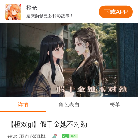
橙光
下载APP
速来解锁更多精彩故事！
详情
角色表白
榜单
【橙戏gl】假千金她不对劲
作者:羽白的羽樱
信
80