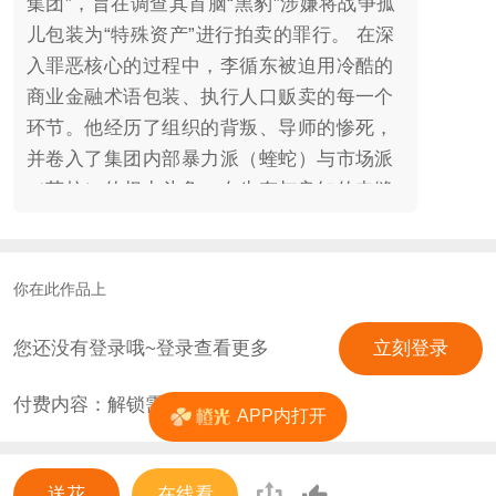
集团”，旨在调查其首脑“黑豹”涉嫌将战争孤
儿包装为“特殊资产”进行拍卖的罪行。 在深
入罪恶核心的过程中，李循东被迫用冷酷的
商业金融术语包装、执行人口贩卖的每一个
环节。他经历了组织的背叛、导师的惨死，
并卷入了集团内部暴力派（蝰蛇）与市场派
（莎拉）的权力斗争，在生存与良知的夹缝
中艰难求生。他逐渐发现，简单的善恶审判
在这片土地上毫无意义，摧毁翠鸟集团，只
会让孩子们落入更残暴的军阀手中。最终，
你在此作品上
他将直面黑豹提出的终极拷问：是执行带来
更大混乱的正义，还是接过染血的权杖，成
您还没有登录哦~登录查看更多
立刻登录
为守护扭曲秩序的新魔鬼？ 注：本作品含有
付费内容：解锁需
0
花
使用AI生成的素材、视频。
APP内打开
送花
在线看