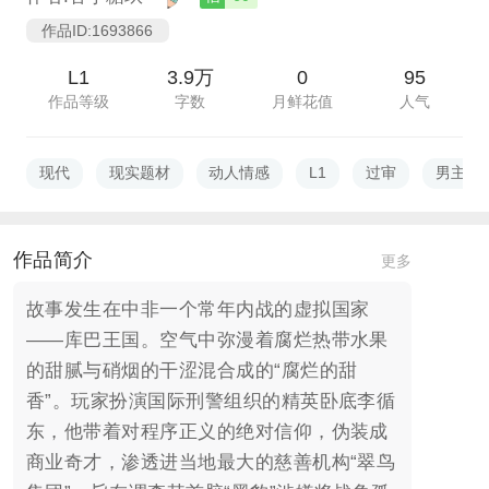
作品ID:1693866
L1
3.9万
0
95
作品等级
字数
月鲜花值
人气
现代
现实题材
动人情感
L1
过审
男主视
作品简介
更多
故事发生在中非一个常年内战的虚拟国家
——库巴王国。空气中弥漫着腐烂热带水果
的甜腻与硝烟的干涩混合成的“腐烂的甜
香”。玩家扮演国际刑警组织的精英卧底李循
东，他带着对程序正义的绝对信仰，伪装成
商业奇才，渗透进当地最大的慈善机构“翠鸟