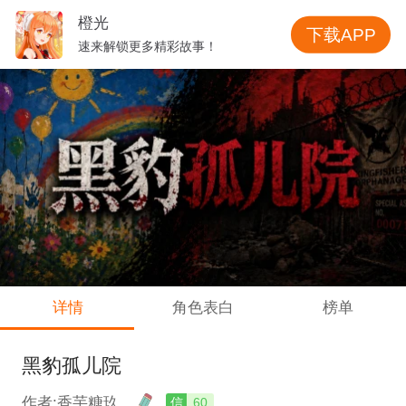
橙光
下载APP
速来解锁更多精彩故事！
详情
角色表白
榜单
黑豹孤儿院
作者:香芋糖玖
信
60