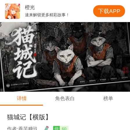
橙光
下载APP
速来解锁更多精彩故事！
详情
角色表白
榜单
猫城记【横版】
作者:香芋糖玖
信
60