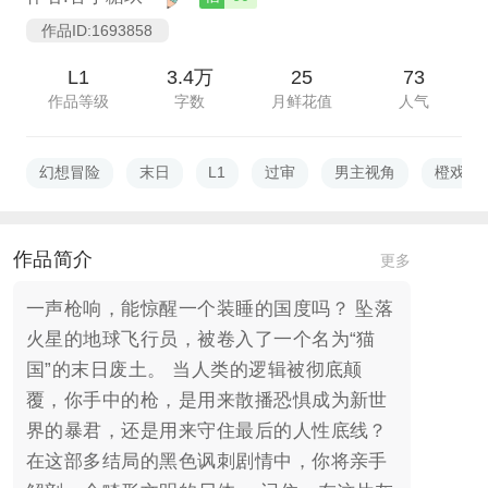
作品ID:1693858
L1
3.4万
25
73
作品等级
字数
月鲜花值
人气
幻想冒险
末日
L1
过审
男主视角
橙戏（
作品简介
更多
一声枪响，能惊醒一个装睡的国度吗？ 坠落
火星的地球飞行员，被卷入了一个名为“猫
国”的末日废土。 当人类的逻辑被彻底颠
覆，你手中的枪，是用来散播恐惧成为新世
界的暴君，还是用来守住最后的人性底线？
在这部多结局的黑色讽刺剧情中，你将亲手