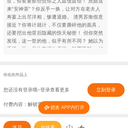
世，你誓要那些负你之人血债血偿！ 庶姐送
来“安神茶”？你反手一换，让对方在老夫人
寿宴上出尽洋相，惨遭退婚。 渣男苏衡假意
接近？你将计就计，不仅要撕碎他的面具，
还要挖出他背后隐藏的惊天秘密！ 但你突然
发现，这一世的他，似乎有所不同？ 她以为
重活一世，是为了报仇雪恨，颠覆王朝。 却
没想到，最先打乱她棋局的，是那个本该是
她复仇对象的男人——苏衡。 他既是北辰的
状元郎，又是南曜的流亡质子；既是你前世
你在此作品上
的催命阎王，又是今生救你于水火的修罗。
悬崖之上，玉佩合一。 这一世，你要这万里
您还没有登录哦~登录查看更多
立刻登录
江山，也要这红尘一人。 哪怕是坠入地狱，
付费内容：解锁需
0
花
他也得陪着你。 剧本/制作：吴喻夜行 字
APP内打开
效：【青庭】
送花
在线看