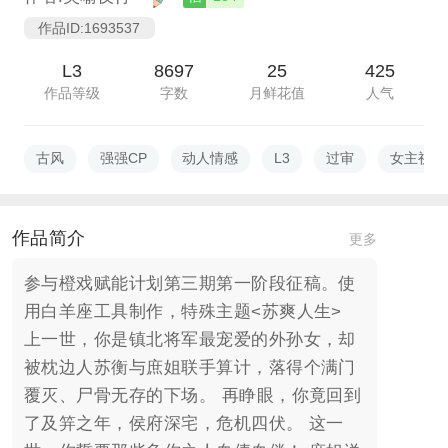
作品ID:1693537
L3
8697
25
425
作品等级
字数
月鲜花值
人气
古风
强强CP
动人情感
L3
过审
女主视角
作品简介
更多
参与橙戏赋能计划第三期第一阶段征稿。使
用白羊座工具制作，特殊主题<苏爽人生>
上一世，你是镇北将军最宠爱的外孙女，却
被枕边人苏衡与庶姐联手算计，落得个满门
覆灭、尸骨无存的下场。 再睁眼，你竟回到
了及笄之年，侯府深宅，危机四伏。 这一