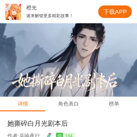
橙光
下载APP
速来解锁更多精彩故事！
详情
角色表白
榜单
她撕碎白月光剧本后
作者:吴喻夜行
信
184