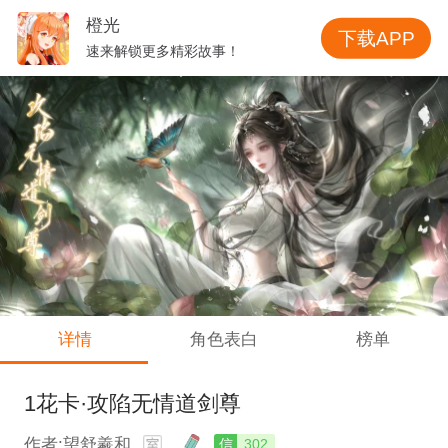
橙光
下载APP
速来解锁更多精彩故事！
详情
角色表白
榜单
1花卡·攻陷无情道剑尊
作者:望舒羲和
信
302