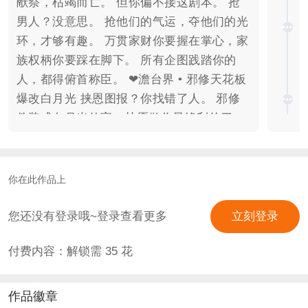
献祭，枯竭而亡。 但你偏不接这剧本。 抢
男人？没意思。 抢他们的气运，夺他们的光
环，才够有趣。 万贯家财你要握在掌心，家
族权柄你要踩在脚下。 所有企图践踏你的
人，都得俯首称臣。 ❤澹台界 • 邪修天花板
爆改白月光 挟恩图报？你找错了人。 邪修
伪装成白月光仙官，甘愿做你最锋利的刀。
❤白玉煌 • 无情道剑尊的面具之下 以为借他
之势步步登天？ 殊不知整盘棋局，本就是他
为你布局天下。 ❤夜冥缠 • 冥界大妖驯成哈
你在此作品上
基米 不肯为你所用？那就被你所毒！ 再野
的凶兽，在你裙角也只能收敛利爪，学会讨
您还没有登录哦~登录查看更多
立刻登录
好。 ❤封烛 • 反派弟弟攻心计 原想将你炼作
付费内容：解锁需
35
花
复仇的利刃，你却让他明白，谁才是执棋之
人。 当猎手反成猎物，攻心之计，清醒沉
沦。 手拿烂牌，照样打成王炸！ 这修真
作品徽章