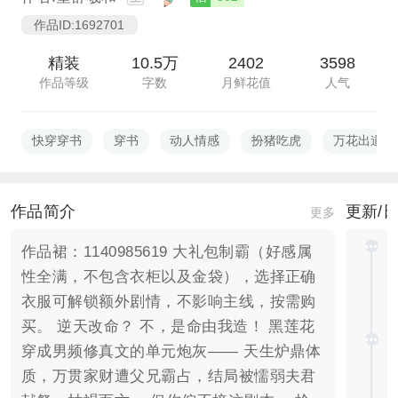
作品ID:1692701
精装
10.5万
2402
3598
作品等级
字数
月鲜花值
人气
快穿穿书
穿书
动人情感
扮猪吃虎
万花出道
作品简介
更新/
更多
作品裙：1140985619 大礼包制霸（好感属
性全满，不包含衣柜以及金袋），选择正确
衣服可解锁额外剧情，不影响主线，按需购
买。 逆天改命？ 不，是命由我造！ 黑莲花
穿成男频修真文的单元炮灰—— 天生炉鼎体
质，万贯家财遭父兄霸占，结局被懦弱夫君