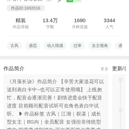
作品ID:1692016
精装
13.4万
1690
3344
作品等级
字数
月鲜花值
人气
古风
虐恋
动人情感
过审
女主视角
虐心
作品简介
更新/
更多
《月落长诀》作品简介 【辛苦大家送花可以
送到表白卡中~也可以正常使用哦】 上线匆
忙，配音会逐渐完善！剧情进度会快于配音
进度 目前顾珩配音试听可在角色表白中试
听。 ❥ 作品标签 古风｜江湖｜权谋｜成长
型女主｜BG向｜全员配音 女强但非传统型