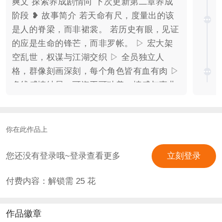
爽文 探索养成剧情向 下次更新第二章养成
阶段 ❥ 故事简介 若天命有尺，度量出的该
是人的脊梁，而非裙裳。 若历史有眼，见证
的应是生命的锋芒，而非罗帐。 ▷ 宏大架
空乱世，权谋与江湖交织 ▷ 全员独立人
格，群像刻画深刻，每个角色皆有血有肉 ▷
多线感情结局，可海王可独美，情感与事业
并重 ▷ 女性全员坚毅，不依附不妥协，无
雌竞 剧情中可获得永久互动道具，后续开启
独立互动页面。 ❥ 男主感情线 「剑雪同途 ·
你在此作品上
顾珩」 ——“此身此剑，皆为护你而生。哪
怕前方是万丈深渊……我也会为你，斩出一
您还没有登录哦~登录查看更多
立刻登录
条路来。” 关键词：忠犬偏执｜剑与真心｜
付费内容：解锁需
25
花
生*不负｜矢志不渝 「局中心月 · 陆渊楼」
——“与卿同行，非怜卿之孤弱，乃重卿之身
负天命。这局棋，你我皆是执子者，亦可
作品徽章