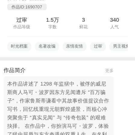
作品ID:1690707
过审
1.5万
3
340
作品等级
字数
鲜花
人气
时光档案
名著改编
亲情友情
过审
男主视角
作品简介
更多
本作品讲述了 1298 年监狱中，被俘的威尼
斯商人马可・波罗因东方见闻遭斥 “百万骗
子”，作家鲁斯蒂谦看中其故事价值提议合作
写书，回忆线重现元朝辉煌盛景，而核心冲
突聚焦于 “真实见闻” 与 “传奇包装” 的艰难
抉择。 在作品中，你扮演马可・波罗，体验
了狱中屈辱与东方奇遇的双重人生，在名利