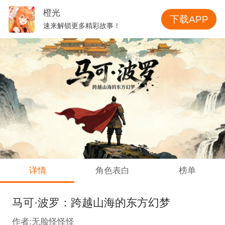
橙光
下载APP
速来解锁更多精彩故事！
详情
角色表白
榜单
马可·波罗：跨越山海的东方幻梦
作者:无脸怪怪怪