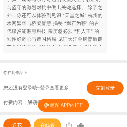
与坚守的激烈对抗中做出关键选择。 除了之
外，你还可以体验到见识 “天堂之城” 杭州的
水网繁华与桥梁智慧 揭秘 “燃石为薪” 的古
代煤炭能源黑科技 亲历忽必烈 “哲人王” 的
知性好奇心与帝国格局 见证大汗金牌背后覆
盖全境的高效驿站体系 参与象阵之战的惊险
对抗与宫廷斗争的隐秘瞬间 用新奇的互动体
验，或许你可以改变马可・波罗被历史定义
的结局。 【结局列表】 1- 不朽的见证者 2-
你在此作品上
百万传奇
您还没有登录哦~登录查看更多
立刻登录
付费内容：解锁需
0
花
APP内打开
送花
在线看