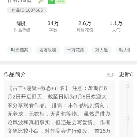
作者:Iris蓝
信
122
作品ID:1687665
编推
34万
2.6万
1.1万
作品等级
字数
月鲜花值
人气
时光档案
名著改编
十万花路
万人迷
动人情感
作品简介
更新/
更多
【古言+悬疑+微恐+正名】 注意：暑期自8
月2日开启野无，截至日期为9月8日欢迎大
家分享观看作品。 排雷：本作品纯剧情向，
无养成，无衣柜，无背包等物。 虽然是讲舆
论风波和真相事实，但还是会写爱情。 作者
文笔比较小白，对作品会进行修改。 前15万