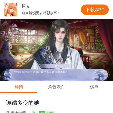
橙光
下载APP
速来解锁更多精彩故事！
详情
角色表白
榜单
诡谲多变的她