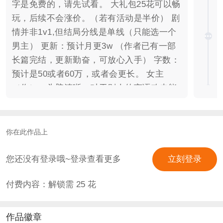
字是免费的，请先试看。 大礼包25花可以畅
玩，后续不会涨价。（若有活动是半价） 剧
情并非1v1,但结局分线是单线（只能选一个
男主） 更新：预计月更3w （作者已有一部
长篇完结，更新勤奋，可放心入手） 字数：
预计是50或者60万，或者会更长。 女主
（你）：头脑清晰，对于别人的言语攻击能
很快反应并回击，有点小脾气。 作品立意：
论舆论带来的影响。 作品简介：一场疑案引
发的系列事件，由舆论风波摧毁一个拥有战
你在此作品上
功的神女。 “当女人的存在让他们感到威胁
的时候，用舆论来诋毁，这是亘古不变的手
您还没有登录哦~登录查看更多
立刻登录
段” “当你在一场战争中奋力拼杀立下战功获
付费内容：解锁需
25
花
得胜利的时候，那你就成为了他们的下一个
敌人” “没有谁会无缘无故栽赃陷害，除了仇
恨，还有……权力” 作品以女主的视角探寻
作品徽章