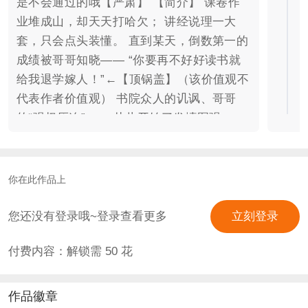
是不会通过的哦【严肃】 【简介】 课卷作
业堆成山，却天天打哈欠； 讲经说理一大
套，只会点头装懂。 直到某天，倒数第一的
成绩被哥哥知晓—— “你要再不好好读书就
给我退学嫁人！”←【顶锅盖】（该价值观不
代表作者价值观） 书院众人的讥讽、哥哥
的“强权压迫”—— 从此开始了发愤图强
（？）书院生活。 书院的日子似乎一成不
变…… 选课程、交好友、应考核、卷同窗
（误） 一切照旧，但好像哪里不太一样？
你在此作品上
是奋发向上登科甲？还是摸鱼偷懒混日子？
是继续一条咸鱼走天涯？还是要努力咸鱼大
您还没有登录哦~登录查看更多
立刻登录
翻身？ 六年之后的人生，又是怎样的呢？
付费内容：解锁需
50
花
——这一切，全由你选择！ 【其它】 -剧本/
制作/美工：APIDUANG 由2020年发布旧坑
重制 -版权信息： 橙光官方素材 【雀翎绘
作品徽章