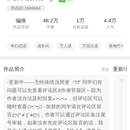
作品ID:1686664
编推
48.2万
1万
4.4万
作品等级
字数
月鲜花值
人气
奇幻恋语
成长向
万人迷
万花出道
青梅竹马
作品简介
更新/
更多
-更新中——无特殊情况周更 -ᕑᗢᓫ 同学们有
问题可以先查看评论区&作者答疑区~ 因为
作者没办法及时回复៷>ᴗ<៷，但评论区可以
随时查看ᜊ•͈⌔•͈ᜊ -加群的同学请在评论区留
言ლ(°◕‵ƹ′◕ლ)，作者可以通过评论区备注尾
号审核，如果没有先在评论区留言的话，我