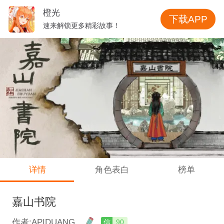
橙光
下载APP
速来解锁更多精彩故事！
详情
角色表白
榜单
嘉山书院
作者:APIDUANG
信
90