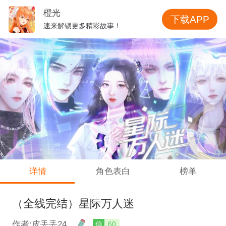
橙光
下载APP
速来解锁更多精彩故事！
详情
角色表白
榜单
（全线完结）星际万人迷
作者:皮丢丢24
信
60