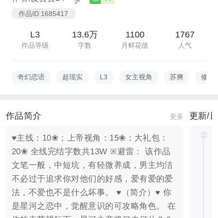
作品ID:1685417
L3
13.6万
1100
1767
作品等级
字数
月鲜花值
人气
奇幻恋语
超现实
L3
女主视角
苏爽
修罗
作品简介
更新/
更多
♥主线：10❀；上帝视角：15❀；大礼包：
20❀ 全线完结字数共13W ※避雷： 该作品
文笔一般，中短坑，有轻微养成，男主均洁
不必过于追求你对他们的好感，爱有爱的爱
法，不爱也不是什么坏事。 ♥（简介）♥ 你
是星河之恋中，觉醒意识的可攻略角色。 在