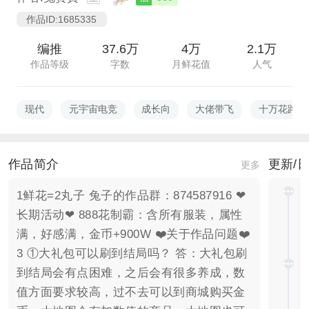
作品ID:1685335
编推
37.6万
4万
2.1万
作品等级
字数
月鲜花值
人气
现代
元宇宙电竞
成长向
大佬带飞
十万花路
作品简介
更新/
更多
1鲜花=2丸子 兔子的作品群：874587916 ❤
长期活动❤ 888花制霸：含所有服装，属性
满，好感满，金币+900W ❤️关于作品问题❤️
3 ①大礼包可以刷到结局吗？ 答：大礼包刷
到结局会有点困难，之后会有很多养成，数
值方面要求较高，过不去可以到商城购买金