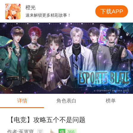
橙光
下载APP
速来解锁更多精彩故事！
详情
角色表白
榜单
【电竞】攻略五个不是问题
作者:菟寳寶
信
366