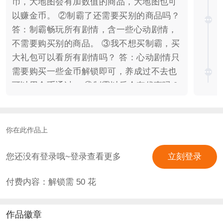
币，大地图会有加数值的商品，大地图也可
以赚金币。 ②制霸了还需要买别的商品吗？
答：制霸畅玩所有剧情，含一些心动剧情，
不需要购买别的商品。 ③我不想买制霸，买
大礼包可以看所有剧情吗？ 答：心动剧情只
需要购买一些金币解锁即可，养成过不去也
可以用金币通过。 ④制霸以后会有优惠吗？
答：会的，限时双倍买更划算。 你是游戏
《曙光之神》职业队伍「maovo」的在职选
手，因其拼命的冲击水平和不饶人的嘴上功
你在此作品上
夫彻底在圈子里火了起来。 排除那些，其实
你也是一个长着娃娃脸的甜妹。 但排除不了
您还没有登录哦~登录查看更多
立刻登录
那些，因为你的嘴确实得理不饶人。 直到有
付费内容：解锁需
50
花
一天，一个系统砸在了你的头上。 系统曰：
妹子啊，其实你是一本xx文的女配，因为你
的行为太突突最后得罪了所有人，被拉出去
作品徽章