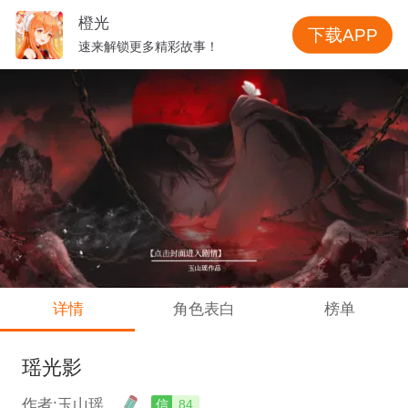
橙光
下载APP
速来解锁更多精彩故事！
详情
角色表白
榜单
瑶光影
作者:玉山瑶
信
84