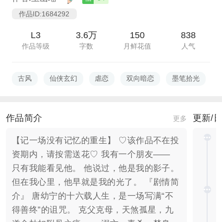
作品ID:1684292
L3
3.6万
150
838
作品等级
字数
月鲜花值
人气
古风
仙侠玄幻
虐恋
双向暗恋
墨笔拾光
作品简介
更新/
更多
【记一场没有记忆的重生】 ♡该作品不在投
资期内，请按需送花♡ 我有一个朋友——
只有我能看见他。 他说过，他是我的影子。
但在我心里，他早就是我的光了。 『剧情简
介』 唐幼宁的十六载人生，是一场写满“不
得善终”的诅咒。 克父克母，天煞孤星，九