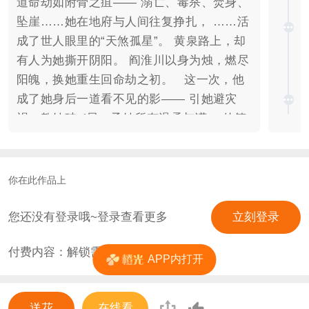
道命劫如附骨之疽—— 溺亡、毒杀、焚身、
坠崖……她在地府与人间往复挣扎， ……活
成了世人眼里的“天煞孤星”。 黄泉路上，却
有人为她撕开阴阳。 阎淮川以身为烛，燃尽
阳魄，换她重生回命劫之初。 这一次，他
成了她身后一道看不见的影—— 引她避灾
祸，教她破si局，予她所有温柔与谎。 他笑
着拭去她颊边血痕，魂体却一寸寸溃散成
灰。 天命为劫，凝我血泪成你眸中星火；
永夜无烬，以我残魂铸你人间黎明。 「瑶光
你在此作品上
破晓时，你我……可还有明天？」 『观前指
南』 1.本作为纯剧情向，自由度基本为零。
您还没有登录哦~登录查看更多
立刻登录
目前未更新至收费剧情，可先收藏养肥再试
付费内容：解锁需
30
花
看。 2.本作存在商城收费，连载中大礼包原
APP内打开
价为30花/90丸子，完结后随缘涨价。 3.预
计完结字数15-20w字，预计今年年底完结
送花
在线看