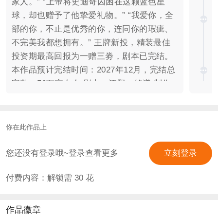
家人。” “上帝将史迪奇囚困在这颗蓝色星
球，却也赠予了他挚爱礼物。” “我爱你，全
部的你，不止是优秀的你，连同你的瑕疵、
不完美我都想拥有。” 王牌新投，精装最佳
投资期最高回报为一赠三劵，剧本已完结。
本作品预计完结时间：2027年12月，完结总
字数：50万字左右 剧本：江野、铭漾 制作
+部分剧情修改：紫凝cri 鲜花丸子比例为
1：5 【授权信息】 立绘授权：全家桶、末
以西、惜语、阿光、子墨、廉少爷、阿玉、
你在此作品上
雅雯、千寻、令羽、K、夜君、白芜、谷
冬、青鸟、丸子、七十二银、久久、闻人太
您还没有登录哦~登录查看更多
立刻登录
素、伏暮、阿白、雁木、殊弥、麦子、正宫
付费内容：解锁需
30
花
夫君、微逢、潇潇、久久、戏海、夜君、冰
刀君等、橙光素材 其余立绘：橙光素材库
音乐：主题曲：阿健、橙光素材库、《疏曲
作品徽章