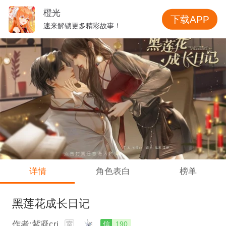
橙光
下载APP
速来解锁更多精彩故事！
详情
角色表白
榜单
黑莲花成长日记
作者:紫凝cri
信
190