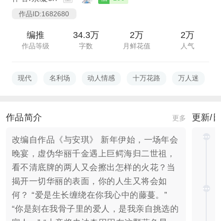
作品ID:1682680
编推
34.3万
2万
2万
作品等级
字数
月鲜花值
人气
现代
名利场
动人情感
十万花路
万人迷
作品简介
更新/
更多
改编自作品《与安琪》 新年伊始，一场年会
晚宴，虚伪华丽千金遇上巨鳄海归二世祖，
看不清底牌的两人又会擦出怎样的火花？当
揭开一切华丽的表面，你的人生又将会如
何？ “爱是生长缠绕在你我心中的藤蔓。”
“你是刻在我骨子里的爱人，是我亲自挑选的