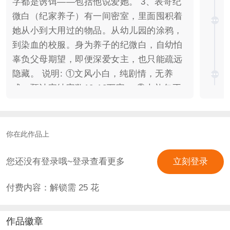
字都是诱饵——包括他说爱她。 3、表哥纪
微白（纪家养子）有一间密室，里面囤积着
她从小到大用过的物品。从幼儿园的涂鸦，
到染血的校服。身为养子的纪微白，自幼怕
辜负父母期望，即便深爱女主，也只能疏远
隐藏。 说明: ①文风小白，纯剧情，无养
成，预计完结字数10-13万字。 ②大礼包不
制霸，没什么难度，可通关。 ③男主之一的
纪微白为纪家养子，与女主无血缘关系且男
主自小就知道自己是被领养的，女主也是自
你在此作品上
小就知道纪微白非纪家亲生孩子。 排雷: ①
职业设定含二创成分。 ②逻辑已托管、考据
您还没有登录哦~登录查看更多
立刻登录
dang慎入。 ③男主双洁、戏份不均。 ④角
付费内容：解锁需
25
花
色行为勿上升作者。 ⑤完结字数十万字出
头，结局简短不会太过详细。 【版权信息】
剧本-书妄言 制作-莹草篱篱 预计完结字数：
作品徽章