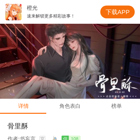
橙光
下载APP
速来解锁更多精彩故事！
详情
角色表白
榜单
骨里酥
作者:书妄言
信
108