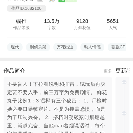
作品ID:1682100
编推
13.5万
9128
5651
作品等级
字数
月鲜花值
人气
现代
刑侦悬疑
万花出道
动人情感
强强CP
作品简介
更新/
更多
不要盲入！下拉看说明和排雷，试玩后再决
定要不要入手，前三万字为免费剧情。 鲜花
丸子比例1：3 温橙有三个秘密： 1、尸检时
她必要口嚼镇定片。不是为掩盖恐惧，而是
为了压制兴奋。 2、搭档时朔破案时烟瘾越
重，就越亢奋。当他diao着烟说话时，每个