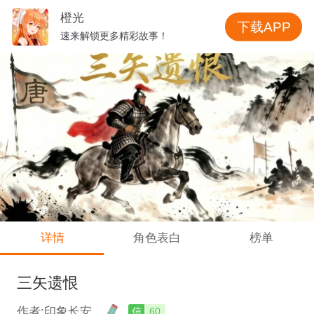
橙光
下载APP
速来解锁更多精彩故事！
详情
角色表白
榜单
三矢遗恨
作者:印象长安
信
60