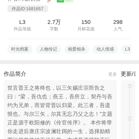
作品ID:1681657
L3
2.7万
150
298
作品等级
字数
月鲜花值
人气
时光档案
人物传记
相爱相杀
动人情感
L3
作品简介
更新/
更多
世言晋王之将终也，以三矢赐庄宗而告之
曰：“梁，吾仇也；燕王，吾所立，契丹与吾
约为兄弟，而皆背晋以归梁。此三者，吾遗
恨也。与尔三矢，尔其无忘乃父之志！”文题
正是源于欧阳修的《‌伶官传序‌》。 本作将带
你走进后唐庄宗波澜壮阔的一生，选择励精