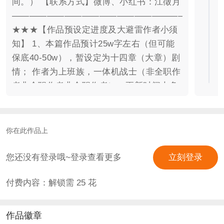
间。） 【联系方式】微博、小红书：江徵月
————————————————————————
★★★【作品预设定进度及大避雷作者小须
知】 1、本篇作品预计25w字左右（但可能
保底40-50w），暂设定为十四章（大章）剧
情； 作者为上班族，一体机战士（非全职作
者非全职作者非全职作者），更新时间大多
为凌晨（不固定），制作周期较长，请见
谅。初期文笔稚嫩（因考虑到剧情发展拖沓
以及大纲的修正问题，2025年8月已将曾经
你在此作品上
的前三章改为免费番外剧情，以此作为先
导，了解故事前章概要），力保作品完整程
您还没有登录哦~登录查看更多
立刻登录
度。 完结后，会对全作剧情重新修订（因现
付费内容：解锁需
25
花
前期剧情逻辑、对话不清，第一次创作作品
未能掌握好节奏），包括但不限于丰满剧
情、人物、场景、分镜等重新制作与替换。
作品徽章