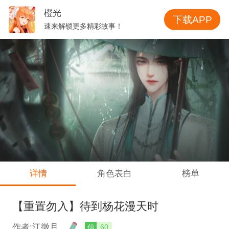
橙光
下载APP
速来解锁更多精彩故事！
详情
角色表白
榜单
【重置勿入】待到杨花漫天时
作者:江徵月
信
60