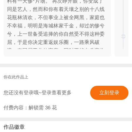
料有一天惨*片场。 再次睁开眼，你变成了
同是艺人，然而和你有着天壤之别的十八线
花瓶林清欢，不但事业上被全网黑，家庭也
不幸福，明明是海城林家千金，却过的惨兮
兮，上一世备受追捧的你自然受不得这种委
屈，于是你决定重返娱乐圈，一路乘风破
浪，夺回属于你的宝座，同时要找出杀害你
的凶手，让他们受到应有的惩罚。 而在这过
程中， 上一世温柔的未婚夫纪宁羽 海城景
氏集团的高冷总裁景言之 还有当红男团TI的
你在此作品上
队长，阳光开朗小奶狗韩杨 同时闯入了你的
世界，你又该作何选择？ 剧本：阿库呐么塔
您还没有登录哦~登录查看更多
立刻登录
塔 制作：阿青丫头 作品首发时间：
付费内容：解锁需
36
花
2024.08.25 预计完结时间：2025.1 预计完
结字数：20w+ 素材来源：【一页书】，
【无言书生】，【光明顶】，【弱水三
作品徽章