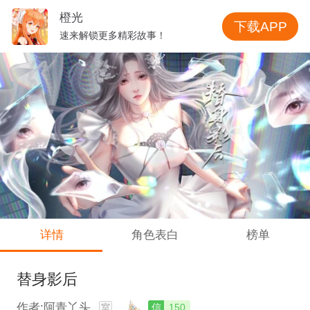
橙光
下载APP
速来解锁更多精彩故事！
详情
角色表白
榜单
替身影后
作者:阿青丫头
信
150