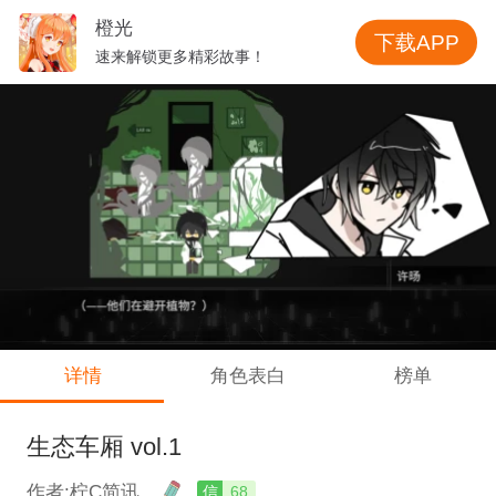
橙光
下载APP
速来解锁更多精彩故事！
详情
角色表白
榜单
生态车厢 vol.1
作者:柠C简讯
信
68