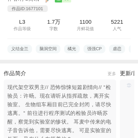
作品ID:1677101
L3
1.7万
1100
5221
作品等级
字数
月鲜花值
人气
义结金兰
脑洞空间
橘光
强强CP
虐恋
2
作品简介
更新/
更多
现代架空双男主// 恐怖惊悚短篇剧情向// “检
验员：许旸。现在请听从指挥疏散，离开实
验室。 生物组车厢目前已完全封闭，请尽快
逃离。“ 前往进行程序测试的检验员许旸苏
醒，察觉到实验室的惨状。 耳麦中传来的电
子音告诉他，需要尽快逃离。 可是实验室的