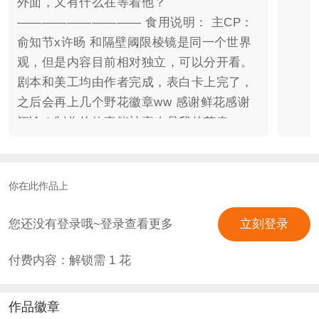
外面，又有什么在等着他？
—————————— 食用说明： 主CP：
俞知节x许旸 和隔壁阈限棱镜是同一个世界
观，但是内容目前相对独立，可以分开看。
剧本和美工均由作者完成，表白卡上完了，
之后会再上几个野花徽章ww 感谢鲜花感谢
评论！制作的故事能被喜欢是我的荣幸ww
你在此作品上
您还没有登录哦~登录查看更多
立刻登录
付费内容：解锁需
1
花
作品徽章