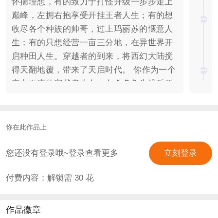
怀揣理想，有的致力于打怪升级一步步走上
巅峰，左拥右抱享受开挂王者人生；有的想
收尽各个种族的帅哥，过上玛丽苏的惬意人
生；有的只想经营一亩三分地，在异世界开
启种田人生。穿越者的到来，将西幻大陆搅
得天翻地覆，带来了天启时代。 你作为一个
实力平庸的穿越者少女，在众多争先恐后开
挂的前辈们中间，显得格外不起眼，可平凡
的你仍然要活出精彩人生。也许……只是自
己的主角光环到账的比较晚？ 这是浩瀚的奇
你在此作品上
幻史诗中的一笔，是属于你的故事。
—————————— *读者群：
您还没有登录哦~登录查看更多
立刻登录
861321346，备注橙光来的！ *试阅字数
付费内容：解锁需
30
花
4W，预计字数40W，预计完结时间2026年
底。 *剧情向，有养成和踩地图刷道具环
节。500花一键开挂，无限契约点数，好感
作品徽章