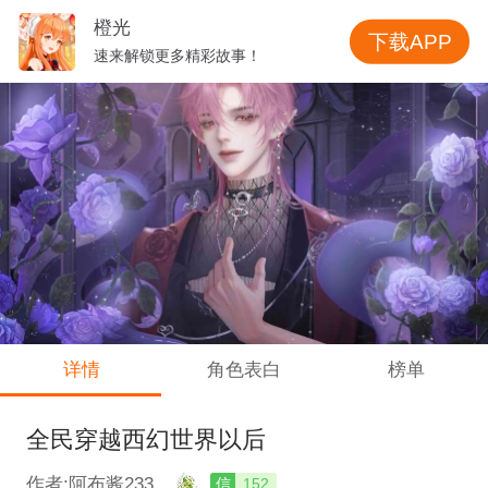
橙光
下载APP
速来解锁更多精彩故事！
详情
角色表白
榜单
全民穿越西幻世界以后
作者:阿布酱233
信
152