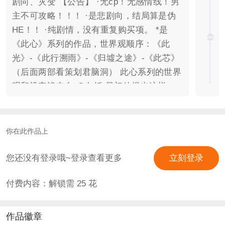
剧向、灾变 【公告】 ·无cp！无感情线！男
主不可攻略！！！ ·是悲剧向，结局算是伪
HE！！ ·纯剧情，没有重复购买项。 *是
《此心》系列的作品，世界观顺序：《此
光》-《此行溯雨》-《归墟之途》-《此芯》
（后面两部看策划君脑洞） 此心系列的世界
观和设定皆来自 @白纸 最初他提出这样一
个脑洞，我听过设定后觉得很适合写成这样
的悲剧故事（他比我更刀qwq）。 这个系列
都会是工作室合作。 同世界观但每部相互独
你在此作品上
立，不看其他的不影响。 【作品信息】 剧
本：秋玲雪 制作：清如城山露 设定策划：
您还没有登录哦~登录查看更多
立刻登录
白纸 特别鸣谢：清如城山露、咕西瓜、白
付费内容：解锁需
25
花
纸、ximie 【素材鸣谢】 立绘：契子、b站-
长出叶绿素、二锅头、九分甜、八木黑狼、
Pansy三色堇、曦小妮 UI：阿祝 字素：雾翎
作品徽章