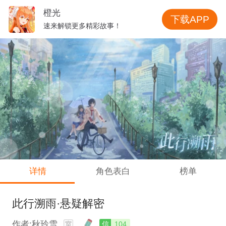
橙光
下载APP
速来解锁更多精彩故事！
详情
角色表白
榜单
此行溯雨·悬疑解密
作者:秋玲雪
信
104