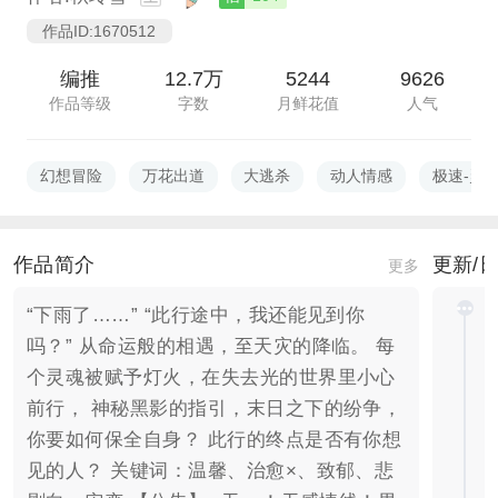
作品ID:1670512
编推
12.7万
5244
9626
作品等级
字数
月鲜花值
人气
幻想冒险
万花出道
大逃杀
动人情感
极速-灵
作品简介
更新/
更多
“下雨了……” “此行途中，我还能见到你
吗？” 从命运般的相遇，至天灾的降临。 每
个灵魂被赋予灯火，在失去光的世界里小心
前行， 神秘黑影的指引，末日之下的纷争，
你要如何保全自身？ 此行的终点是否有你想
见的人？ 关键词：温馨、治愈×、致郁、悲