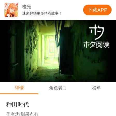
橙光
下载APP
速来解锁更多精彩故事！
详情
角色表白
榜单
种田时代
作者:甜甜果点心