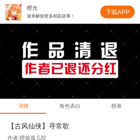
橙光
下载APP
速来解锁更多精彩故事！
详情
角色表白
榜单
【古风仙侠】寻常歌
作者:橙娘孤儿院