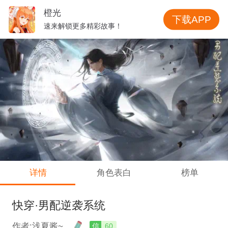
橙光
下载APP
速来解锁更多精彩故事！
详情
角色表白
榜单
快穿·男配逆袭系统
作者:浅夏酱~
信
60