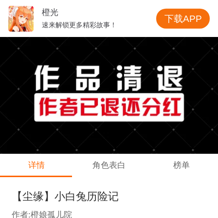
橙光
下载APP
速来解锁更多精彩故事！
详情
角色表白
榜单
【尘缘】小白兔历险记
作者:橙娘孤儿院