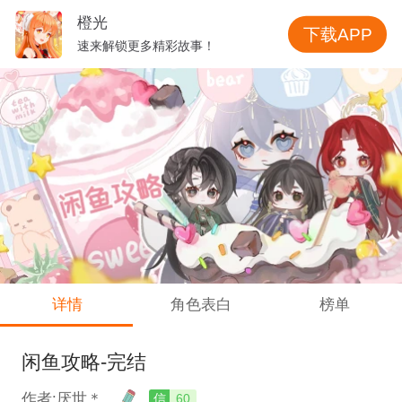
橙光
下载APP
速来解锁更多精彩故事！
详情
角色表白
榜单
闲鱼攻略-完结
作者:厌世＊
信
60