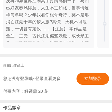
次再和异世界江湖高手打情骂俏一下，与知
己好友春风得意，人生不过如此，当事情这
样简单吗？少年我看你根骨奇特，莫不是那
消亡江湖千年的鲛人族?莫慌，天机不可泄
露，一切皆有定数...... 【注意】 本作品是
金兰，主受，古代江湖偏些妖魔，成长形主
角。可攻略三位男主，没有谁先谁后，不偏
袒任何一位攻略角色，喜欢谁，谁就是官
配！ 【玩法】 剧情为主，小养成等其他为
辅。如果剧情需要，就会制作类似养成系
你在此作品上
统，触摸系统等功能。养成或战斗等小游戏
不会卡数值或故意为难，只要正常思考选
您还没有登录哦~登录查看更多
立刻登录
择，即可过关，请放心。大礼包能玩到结
付费内容：解锁需
20
花
局，照顾想自己刷数值的朋友，属性需要自
己手动增减。 【完结时间】 202-年，字数
25w以上。 【授权信息】 羡鱼:画师常夏月
作品徽章