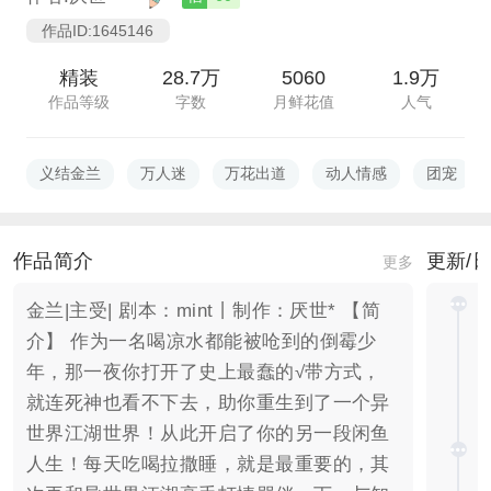
作品ID:1645146
精装
28.7万
5060
1.9万
作品等级
字数
月鲜花值
人气
义结金兰
万人迷
万花出道
动人情感
团宠
作品简介
更新/
更多
金兰|主受| 剧本：mint丨制作：厌世* 【简
介】 作为一名喝凉水都能被呛到的倒霉少
年，那一夜你打开了史上最蠢的√带方式，
就连死神也看不下去，助你重生到了一个异
世界江湖世界！从此开启了你的另一段闲鱼
人生！每天吃喝拉撒睡，就是最重要的，其