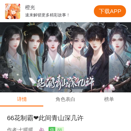
橙光
下载APP
速来解锁更多精彩故事！
详情
角色表白
榜单
66花制霸❤此间青山深几许
作者:七暖暖
信
88