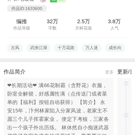
作品ID:1633600
编推
32万
2.5万
3.8万
作品等级
字数
月鲜花值
人气
古风
武侠江湖
十万花路
万人迷
成长向
作品简介
更新/
更多
❤长期活动❤ 满66花制霸（含野花）衣服，
卧室全解锁，好感属性满（点传送门或者菜
单的【福利】按钮自动获得） 【简介】 永
安15年，汴州林家陷入分家风波，老家主不
愿三个儿子挥霍家业， 便定下考核，三家各
出一个孩子外出历练。 林休然自小痴迷武器