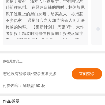
便接了老家主递来的武器铺子，带着两位奴
仆前往凉州。 在经营店铺的同时，林休然见
识了这世上的黑白灰暗，结实友人，亦招惹
不少仇家， 遇见倾心之人却苦恼俩人间无法
跨越的沟壑。 【更新计划】 周更3千，大作
者新投！精装时期最佳投资期！投资玩家注
意！ 【版权信息】 见作品内， 制作：莫小
夏 ，素材提供：七暖暖
你在此作品上
您还没有登录哦~登录查看更多
立刻登录
付费内容：解锁需
50
花
作品徽章