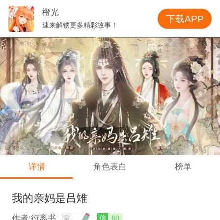
橙光
下载APP
速来解锁更多精彩故事！
详情
角色表白
榜单
我的亲妈是吕雉
作者:衍离书
信
60