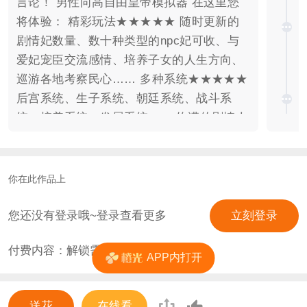
言论！ 男性向高自由皇帝模拟器 在这里您
将体验： 精彩玩法★★★★★ 随时更新的
剧情妃数量、数十种类型的npc妃可收、与
爱妃宠臣交流感情、培养子女的人生方向、
巡游各地考察民心…… 多种系统★★★★★
后宫系统、生子系统、朝廷系统、战斗系
统、培养系统、发展系统…… 饱满的剧情人
物★★★★★ 固定npc拥有属于自己的故事
感情线、解锁配角人生喜迎丰厚奖励…… 多
重结局的剧情妃★★★★★ 每个独一无二的
你在此作品上
剧情妃都将永远属于自己的多重结局、剧情
妃带来的主控特殊结局、剧情妃为主控带来
您还没有登录哦~登录查看更多
立刻登录
的专属物品…… 体验史上最爽皇帝人生
付费内容：解锁需
30
花
★★★★★★ 自由！剧情丰满！！
APP内打开
苏！！！爽！！！！ 【关于作品】 作者：
衍离书 制作：小炎 剧本：纤漠荧尘 【更新
送花
在线看